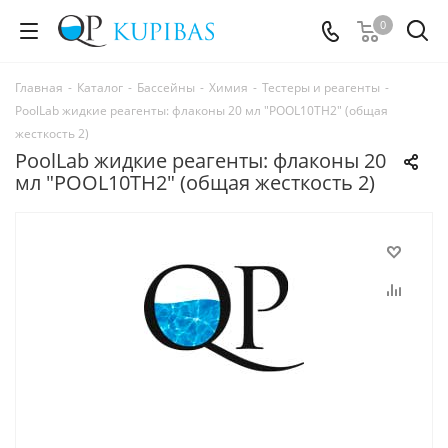
0
Главная
-
Каталог
-
Бассейны
-
Химия
-
Тестеры и реагенты
-
PoolLab жидкие реагенты: флаконы 20 мл "POOL10TH2" (общая
жесткость 2)
PoolLab жидкие реагенты: флаконы 20
мл "POOL10TH2" (общая жесткость 2)