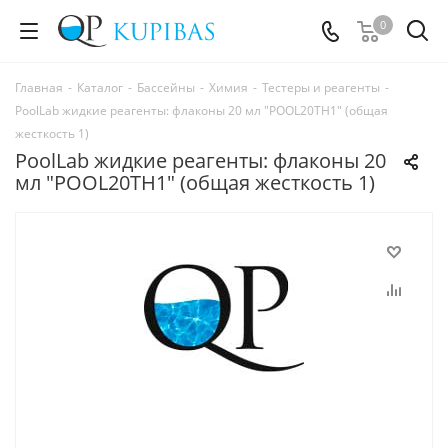
0
Главная
-
Каталог
-
Бассейны
-
Химия
-
Тестеры и реагенты
-
PoolLab жидкие реагенты: флаконы 20 мл "POOL20TH1" (общая
жесткость 1)
PoolLab жидкие реагенты: флаконы 20
мл "POOL20TH1" (общая жесткость 1)