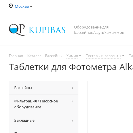
Москва
Оборудование для
бассейнов/саун/хамаммов
Главная
-
Каталог
-
Бассейны
-
Химия
-
Тестеры и реагенты
-
Та
Таблетки для Фотометра Alk
Бассейны
Фильтрация / Насосное
оборудование
Закладные