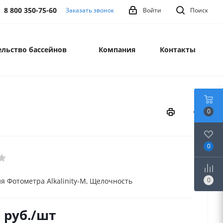
8 800 350-75-60
Заказать звонок
Войти
Поиск
льство бассейнов
Компания
Контакты
0
0
0
ля Фотометра Alkalinity-M, Щелочность
0
руб.
/шт