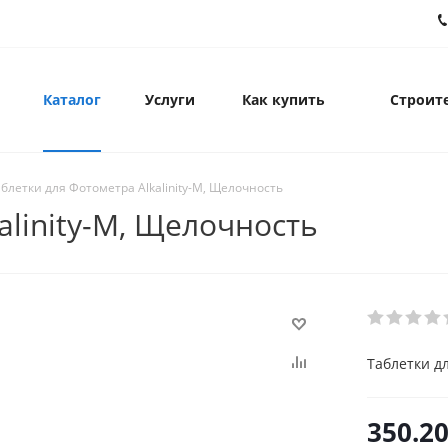
Каталог
Услуги
Как купить
Строите
блетки для Фотометра Alkalinity-M, Щелочность
alinity-M, Щелочность
Таблетки д
350.2