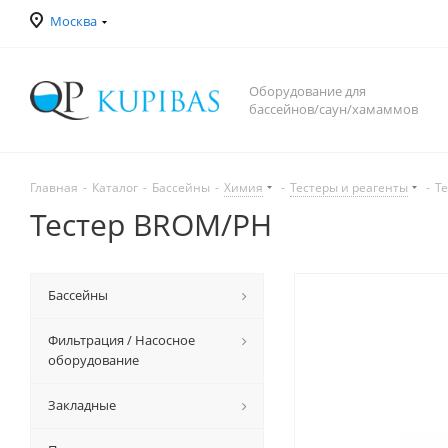
Москва
Оборудование для
бассейнов/саун/хамаммов
Главная
-
Каталог
-
Бассейны
-
Химия
-
Тестеры и реагенты
-
Т
Тестер BROM/PH
Бассейны
Фильтрация / Насосное
оборудование
Закладные