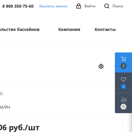
8 800 350-75-60
Заказать звонок
Войти
Поиск
льство бассейнов
Компания
Контакты
0
0
0
OM/PH
06
руб.
/шт