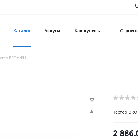
Каталог
Услуги
Как купить
Строите
естер BROM/PH
Тестер BR
2 886.