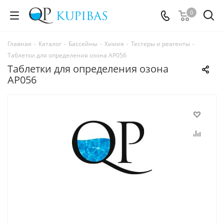
0
Главная
-
Каталог
-
Бассейны
-
Химия
-
Тестеры и реагенты
-
Таблетки для определения озона AP056
Таблетки для определения озона
AP056