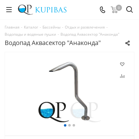
0
Главная
-
Каталог
-
Бассейны
-
Отдых и развлечения
-
Водопады и водяные пушки
-
Водопад Аквасектор "Анаконда"
Водопад Аквасектор "Анаконда"