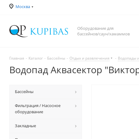
Москва
Оборудование для
бассейнов/саун/хамаммов
Главная
-
Каталог
-
Бассейны
-
Отдых и развлечения
-
Водопады 
Водопад Аквасектор "Виктор
Бассейны
Фильтрация / Насосное
оборудование
Закладные