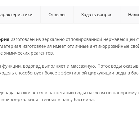
Характеристики
Отзывы
Задать вопрос
Нали
ория
изготовлен из зеркально отполированной нержавеющей ст
 Материал изготовления имеет отличные антикоррозийные свой
же химических реагентов.
 функции, водопад выполняет и массажную. Поток воды оказыв
модель способствует более эффективной циркуляции воды в б
опада заключается в нагнетании воды насосом по напорному т
ной «зеркальной стеной» в чашу бассейна.