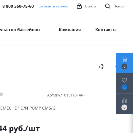
8 800 350-75-60
Заказать звонок
Войти
Поиск
льство бассейнов
Компания
Контакты
0
0
Артикул:
015118 (AP)
0
 EMEC "D" D/N PUMP CMS/G
44
руб.
/шт