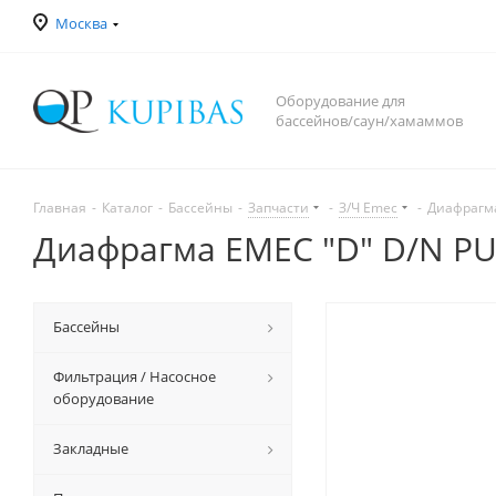
Москва
Оборудование для
бассейнов/саун/хамаммов
Главная
-
Каталог
-
Бассейны
-
Запчасти
-
З/Ч Emec
-
Диафрагм
Диафрагма EMEC "D" D/N P
Бассейны
Фильтрация / Насосное
оборудование
Закладные