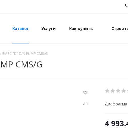
Каталог
Услуги
Как купить
Строите
а EMEC "D" D/N PUMP CMS/G
UMP CMS/G
Диафрагма
4 993.