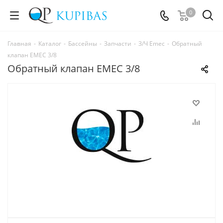
0
Главная
-
Каталог
-
Бассейны
-
Запчасти
-
З/Ч Emec
-
Обратный
клапан EMEC 3/8
Обратный клапан EMEC 3/8