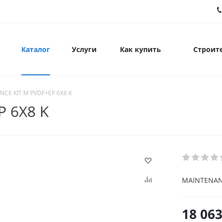
Каталог
Услуги
Как купить
Строите
CE KIT M PVDF+EP 6X8 K
 6X8 K
MAINTENANC
18 063