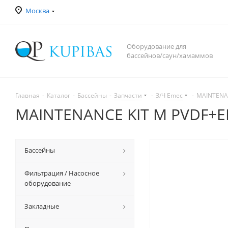
Москва
Оборудование для
бассейнов/саун/хамаммов
Главная
-
Каталог
-
Бассейны
-
Запчасти
-
З/Ч Emec
-
MAINTENAN
MAINTENANCE KIT M PVDF+EP
Бассейны
Фильтрация / Насосное
оборудование
Закладные