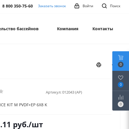
8 800 350-75-60
Заказать звонок
Войти
Поиск
льство бассейнов
Компания
Контакты
0
0
Артикул:
012043 (AP)
0
E KIT M PVDF+EP 6X8 K
.11
руб.
/шт