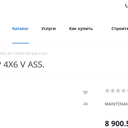
Каталог
Услуги
Как купить
Строите
CE KIT K PVDF+EP 4X6 V ASS.
4X6 V ASS.
MAINTENANC
8 900.