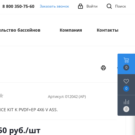
8 800 350-75-60
Заказать звонок
Войти
Поиск
льство бассейнов
Компания
Контакты
0
0
Артикул:
012042 (AP)
0
E KIT K PVDF+EP 4X6 V ASS.
50
руб.
/шт