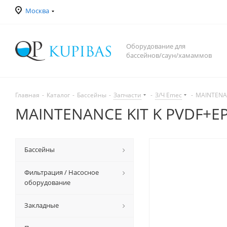
Москва
Оборудование для
бассейнов/саун/хамаммов
Главная
-
Каталог
-
Бассейны
-
Запчасти
-
З/Ч Emec
-
MAINTENAN
MAINTENANCE KIT K PVDF+EP 
Бассейны
Фильтрация / Насосное
оборудование
Закладные