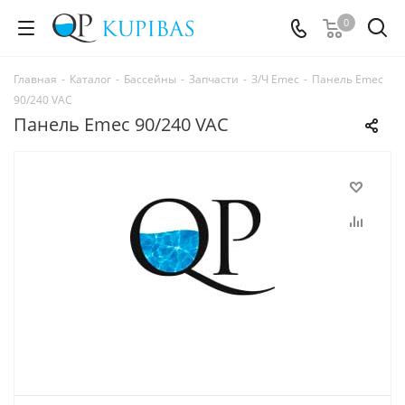
0
Главная
-
Каталог
-
Бассейны
-
Запчасти
-
З/Ч Emec
-
Панель Emec
90/240 VAC
Панель Emec 90/240 VAC