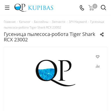
0
Главная
-
Каталог
-
Бассейны
-
Запчасти
-
З/Ч Hayward
-
Гусеница
пылесоса-робота Tiger Shark RCX 23002
Гусеница пылесоса-робота Tiger Shark
RCX 23002