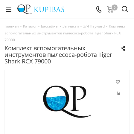
0
Главная
-
Каталог
-
Бассейны
-
Запчасти
-
З/Ч Hayward
-
Комплект
вспомогательных инструментов пылесоса-робота Tiger Shark RCX
79000
Комплект вспомогательных
инструментов пылесоса-робота Tiger
Shark RCX 79000