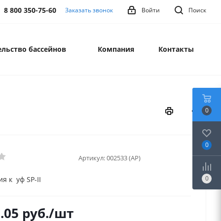
8 800 350-75-60
Заказать звонок
Войти
Поиск
льство бассейнов
Компания
Контакты
0
0
Артикул:
002533 (AP)
0
я к уф SP-II
.05
руб.
/шт