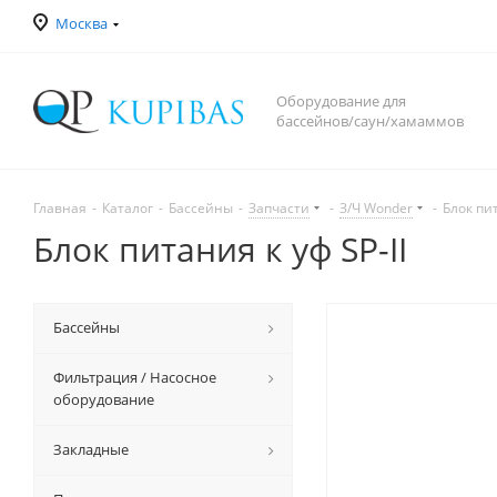
Москва
Оборудование для
бассейнов/саун/хамаммов
Главная
-
Каталог
-
Бассейны
-
Запчасти
-
З/Ч Wonder
-
Блок пит
Блок питания к уф SP-II
Бассейны
Фильтрация / Насосное
оборудование
Закладные