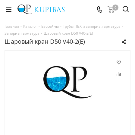
0
Главная
-
Каталог
-
Бассейны
-
Трубы ПВХ и запорная арматура
-
Запорная арматура
-
Шаровый кран D50 V40-2(Е)
Шаровый кран D50 V40-2(Е)