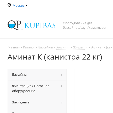
Москва
Оборудование для
бассейнов/саун/хамаммов
Главная
-
Каталог
-
Бассейны
-
Химия
-
Жидкая
-
Аминат К (кани
Аминат К (канистра 22 кг)
Бассейны
Фильтрация / Насосное
оборудование
Закладные