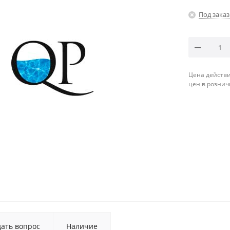
Под заказ
Цена действи
цен в рознич
дать вопрос
Наличие