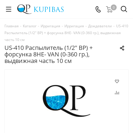
0
Главная
-
Каталог
-
Ирригация
-
Ирригация
-
Дождеватели
-
US-410
Распылитель (1/2" ВР) + форсунка 8НЕ- VAN (0-360 гр.), выдвижная
часть 10 см
US-410 Распылитель (1/2" ВР) +
форсунка 8НЕ- VAN (0-360 гр.),
выдвижная часть 10 см