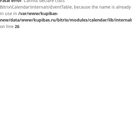
Fatal error
: Cannot declare class
Bitrix\Calendar\Internals\EventTable, because the name is already
in use in
/var/www/kupibas-
new/data/www/kupibas.ru/bitrix/modules/calendar/lib/internal
on line
26