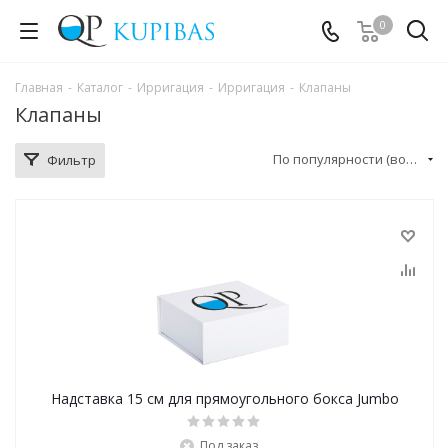
0
Главная
-
Каталог
-
Ирригация
-
Ирригация
-
Клапаны
Клапаны
По популярности (возрастание)
Фильтр
Надставка 15 см для прямоугольного бокса Jumbo
Под заказ