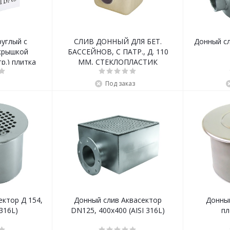
руглый с
СЛИВ ДОННЫЙ ДЛЯ БЕТ.
Донный сл
крышкой
БАССЕЙНОВ, С ПАТР., Д. 110
тр.) плитка
ММ, СТЕКЛОПЛАСТИК
Под заказ
ектор Д 154,
Донный слив Аквасектор
Донный
 316L)
DN125, 400х400 (AISI 316L)
пл