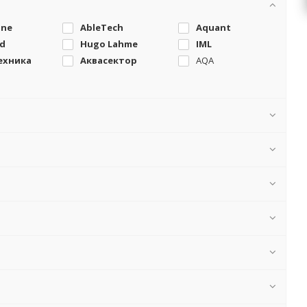
one
AbleTech
Aquant
d
Hugo Lahme
IML
ехника
Аквасектор
AQA