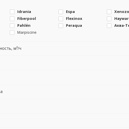
Idrania
Espa
Xenoz
Fiberpool
Flexinox
Haywar
Pahlén
Peraqua
Аква-Т
Marpiscine
ость, м³/ч
на