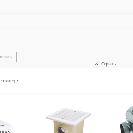
росить
Скрыть
астание)