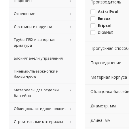
Подогрев
Производитель
AstralPool
Освещение
Emaux
Kripsol
Лестницы и поручни
DIGENEX
Трубы ПВХ и запорная
арматура
Пропускная способн
Блоки/панели управления
Подсоединение
Пневмо-/пьезокнопки и
блоки пуска
Материал корпуса
Материалы для отделки
Облицовка бассей
бассейна
Диаметр, мм
Облицовка и гидроизоляция
Длина, мм
Строительные материалы