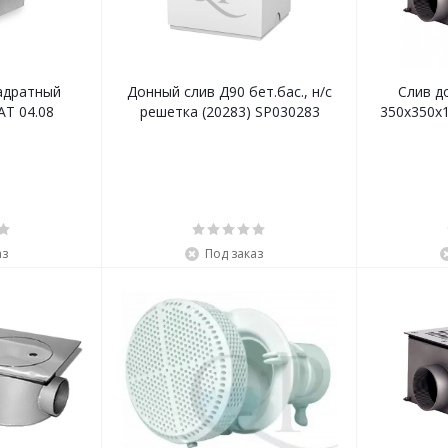
адратный
Донный слив Д90 бет.бас., н/с
Слив д
АТ 04.08
решетка (20283) SP030283
350х350х1
аз
Под заказ