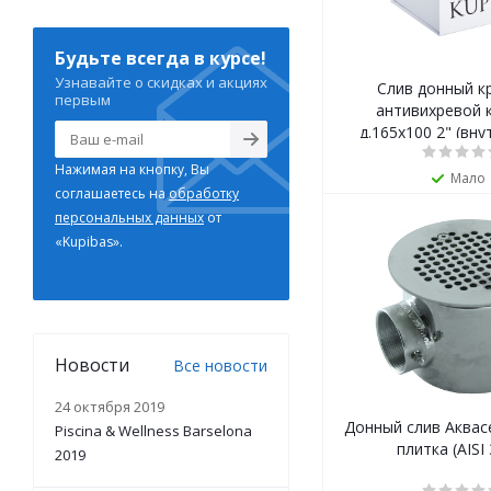
Будьте всегда в курсе!
Узнавайте о скидках и акциях
Слив донный к
первым
антивихревой 
д.165х100 2" (вну
Нажимая на кнопку, Вы
Мало
соглашаетесь на
обработку
персональных данных
от
«Kupibas».
Новости
Все новости
24 октября 2019
Донный слив Аквас
Piscina & Wellness Barselona
плитка (AISI
2019