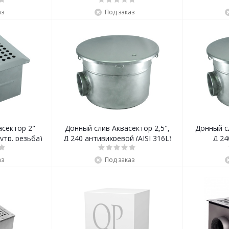
аз
Под заказ
асектор 2"
Донный слив Аквасектор 2,5",
Донный сл
утр. резьба)
Д 240 антивихревой (AISI 316L)
Д 24
аз
Под заказ