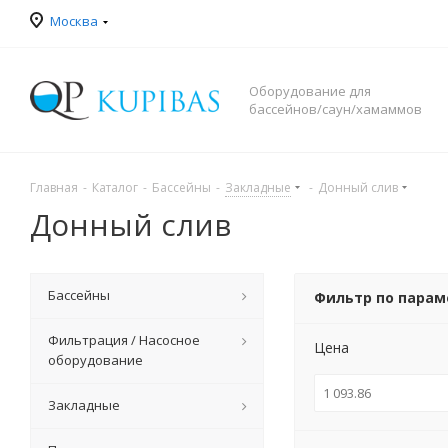
Москва
Оборудование для
бассейнов/саун/хамаммов
Главная
-
Каталог
-
Бассейны
-
Закладные
-
Донный слив
Донный слив
Бассейны
Фильтр по пара
Фильтрация / Насосное
Цена
оборудование
Закладные