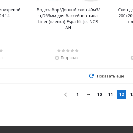
ивихревой
Водозабор/Донный слив 40м3/
Слив д
04.14
ч,D63мм для бассейнов типа
200х200
Liner (пленка) Espa Kit Jet NCB
пл
AH
аз
Под заказ
Показать еще
1
10
11
12
1