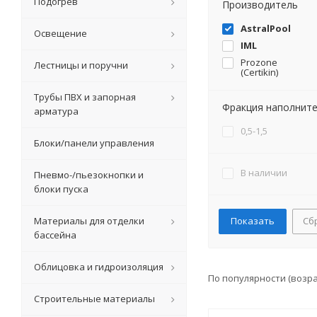
Подогрев
Производитель
AstralPool
Освещение
IML
Prozone
Лестницы и поручни
(Certikin)
Трубы ПВХ и запорная
Фракция наполните
арматура
0,5-1,5
Блоки/панели управления
В наличии
Пневмо-/пьезокнопки и
блоки пуска
Материалы для отделки
Сб
бассейна
Облицовка и гидроизоляция
По популярности (возр
Строительные материалы