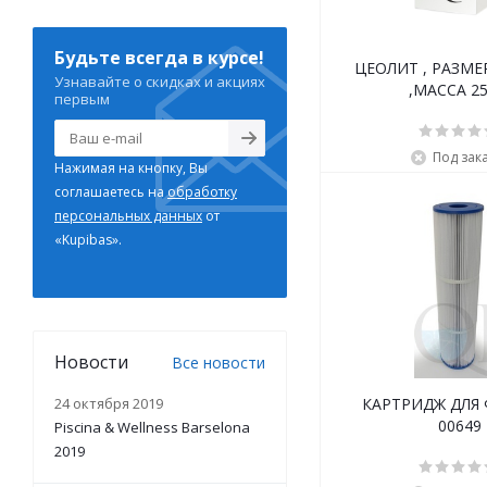
Будьте всегда в курсе!
ЦЕОЛИТ , РАЗМЕР
Узнавайте о скидках и акциях
,МАССА 25
первым
Под зак
Нажимая на кнопку, Вы
соглашаетесь на
обработку
персональных данных
от
«Kupibas».
Новости
Все новости
24 октября 2019
КАРТРИДЖ ДЛЯ
00649
Piscina & Wellness Barselona
2019