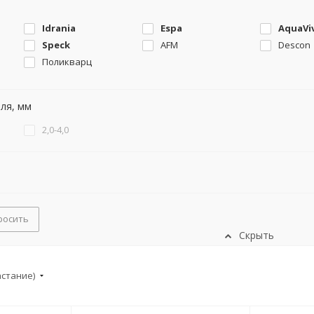
Idrania
Espa
AquaVi
Speck
AFM
Descon
Поликварц
ля, мм
2,0-4,0
росить
Скрыть
астание)