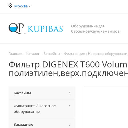
Москва
Оборудование для
бассейнов/саун/хамаммов
Главная
-
Каталог
-
Бассейны
-
Фильтрация / Насосное оборудовани
Фильтр DIGENEX T600 Volumet
полиэтилен,верх.подключе
Бассейны
Фильтрация / Насосное
оборудование
Закладные