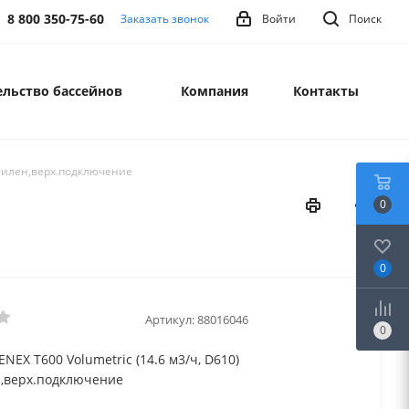
8 800 350-75-60
Заказать звонок
Войти
Поиск
льство бассейнов
Компания
Контакты
этилен,верх.подключение
0
0
Артикул:
88016046
0
NEX T600 Volumetric (14.6 м3/ч, D610)
,верх.подключение