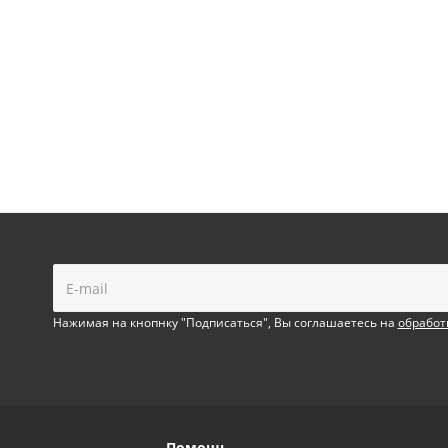
!
Нажимая на кнопнку "Подписаться", Вы соглашаетесь на
обработ
Помощь