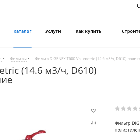
Каталог
Услуги
Как купить
Строите
е
-
Фильтры
-
Фильтр DIGENEX T600 Volumetric (14.6 м3/ч, D610) поли
ric (14.6 м3/ч, D610)
ние
Фильтр DIGE
полиэтилен