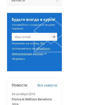
Запчасти
Будьте всегда в курсе!
Узнавайте о скидках и акциях
первым
Нажимая на кнопку, Вы
соглашаетесь на
обработку
персональных данных
от
«Kupibas».
Новости
Все новости
24 октября 2019
Piscina & Wellness Barselona
2019