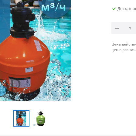
Достаточ
Цена действи
цен в рознич