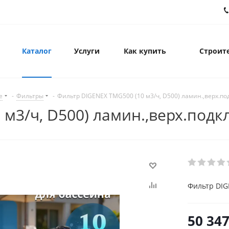
Каталог
Услуги
Как купить
Строите
е
-
Фильтры
-
Фильтр DIGENEX TMG500 (10 м3/ч, D500) ламин.,верх.п
 м3/ч, D500) ламин.,верх.под
Фильтр DIG
50 34