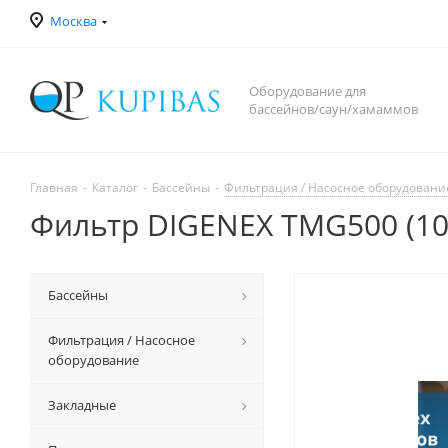
Москва
Оборудование для
бассейнов/саун/хамаммов
Главная
-
Каталог
-
Бассейны
-
Фильтрация / Насосное оборудовани
Фильтр DIGENEX TMG500 (10
Бассейны
Фильтрация / Насосное
оборудование
Закладные