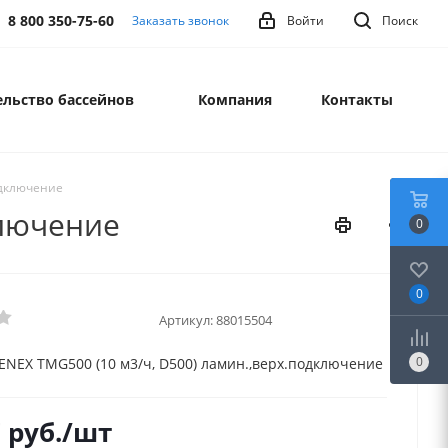
8 800 350-75-60
Заказать звонок
Войти
Поиск
льство бассейнов
Компания
Контакты
одключение
ключение
0
0
Артикул:
88015504
0
ENEX TMG500 (10 м3/ч, D500) ламин.,верх.подключение
7
руб.
/шт