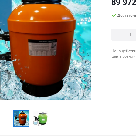
89 972
Достаточ
Цена действи
цен в рознич