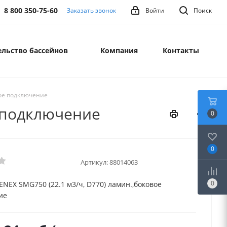
8 800 350-75-60
Заказать звонок
Войти
Поиск
льство бассейнов
Компания
Контакты
вое подключение
е подключение
0
0
Артикул:
88014063
0
ENEX SMG750 (22.1 м3/ч, D770) ламин.,боковое
ие