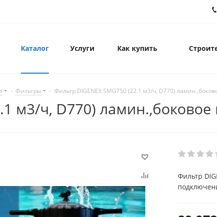
Каталог
Услуги
Как купить
Строите
е
-
Фильтры
-
Фильтр DIGENEX SMG750 (22.1 м3/ч, D770) ламин.,боко
.1 м3/ч, D770) ламин.,боково
Фильтр DIG
подключен