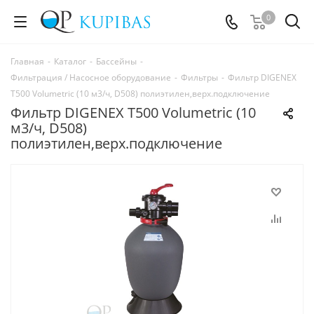
0
Главная
-
Каталог
-
Бассейны
-
Фильтрация / Насосное оборудование
-
Фильтры
-
Фильтр DIGENEX
T500 Volumetric (10 м3/ч, D508) полиэтилен,верх.подключение
Фильтр DIGENEX T500 Volumetric (10
м3/ч, D508)
полиэтилен,верх.подключение