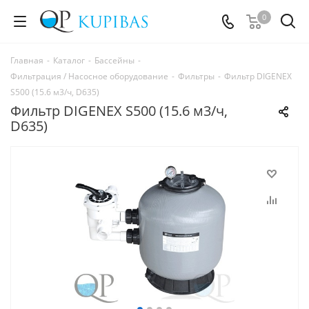
0
Главная
-
Каталог
-
Бассейны
-
Фильтрация / Насосное оборудование
-
Фильтры
-
Фильтр DIGENEX
S500 (15.6 м3/ч, D635)
Фильтр DIGENEX S500 (15.6 м3/ч,
D635)