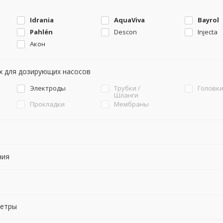
Idrania
AquaViva
Bayrol
Pahlén
Descon
Injecta
Акон
х для дозирующих насосов
Электроды
Трубки /
Головк
Шланги
Прокладки
Мембраны
ния
метры