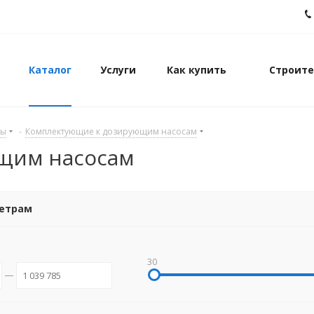
Каталог
Услуги
Как купить
Строите
ды
-
Комплектующие к дозирующим насосам
щим насосам
метрам
30