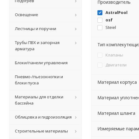
Подогрев
Производитель
AstralPool
Освещение
osf
Steiel
Лестницы и поручни
Трубы ПВХ и запорная
Тип комплекутющи
арматура
Клапаны
Блоки/панели управления
Двигатели
Пневмо-/пьезокнопки и
Материал корпуса
блоки пуска
Материалы для отделки
Материал уплотне
бассейна
Материал шланга
Облицовка и гидроизоляция
Измеряемые пара
Строительные материалы