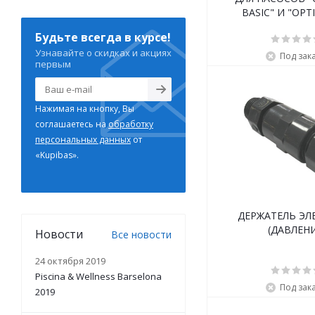
BASIC" И "
Будьте всегда в курсе!
Узнавайте о скидках и акциях
Под зак
первым
Нажимая на кнопку, Вы
соглашаетесь на
обработку
персональных данных
от
«Kupibas».
ДЕРЖАТЕЛЬ ЭЛ
(ДАВЛЕНИ
Новости
Все новости
24 октября 2019
Piscina & Wellness Barselona
Под зак
2019