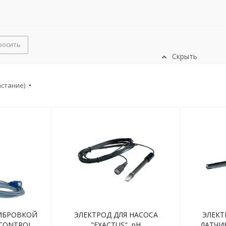
росить
Скрыть
астание)
ЛИБРОВКОЙ
ЭЛЕКТРОД ДЛЯ НАСОСА
ЭЛЕКТ
"CONTROL
"EXACTUS", pH
ДАТЧИ