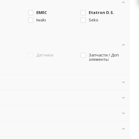
EMEC
Etatron D.S.
Iwaki
Seko
и
Датчики
Запчасти / Доп
элементы