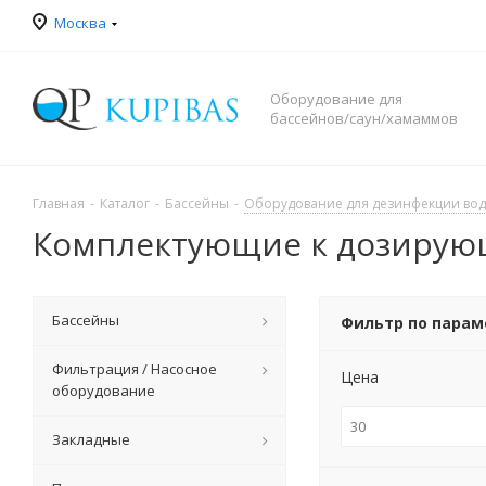
Москва
Оборудование для
бассейнов/саун/хамаммов
Главная
-
Каталог
-
Бассейны
-
Оборудование для дезинфекции во
Комплектующие к дозирую
Бассейны
Фильтр по пара
Фильтрация / Насосное
Цена
оборудование
Закладные