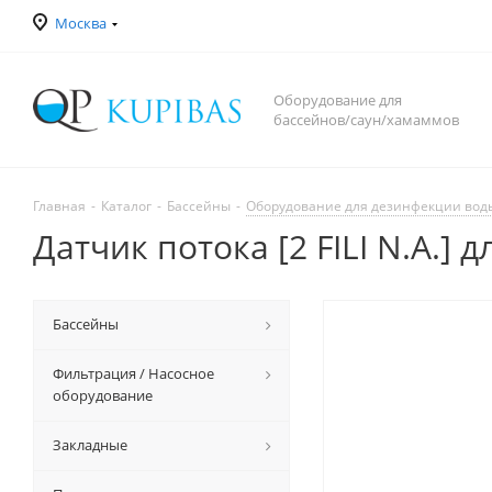
Москва
Оборудование для
бассейнов/саун/хамаммов
Главная
-
Каталог
-
Бассейны
-
Оборудование для дезинфекции вод
Датчик потока [2 FILI N.A.] 
Бассейны
Фильтрация / Насосное
оборудование
Закладные