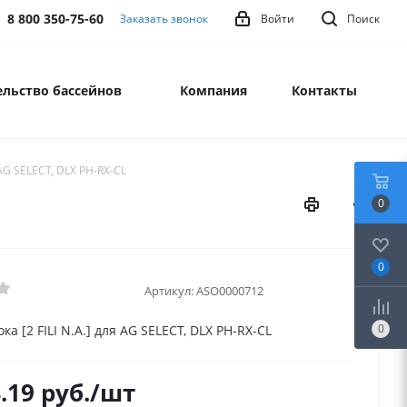
8 800 350-75-60
Заказать звонок
Войти
Поиск
льство бассейнов
Компания
Контакты
 AG SELECT, DLX PH-RX-CL
0
0
Артикул:
ASO0000712
0
ка [2 FILI N.A.] для AG SELECT, DLX PH-RX-CL
.19
руб.
/шт