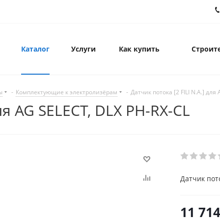
Каталог
Услуги
Как купить
Строите
ы
-
Комплектующие к электролизёрам
-
Датчик потока [2 FILI N.A.] для
для AG SELECT, DLX PH-RX-CL
Датчик пото
11 714