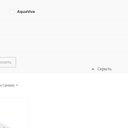
AquaViva
росить
Скрыть
астание)