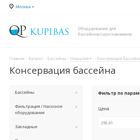
Москва
Оборудование для
бассейнов/саун/хамаммов
Главная
-
Каталог
-
Бассейны
-
Накрытия
-
Консервация бассейн
Консервация бассейна
Бассейны
Фильтр по пара
Фильтрация / Насосное
Цена
оборудование
Закладные