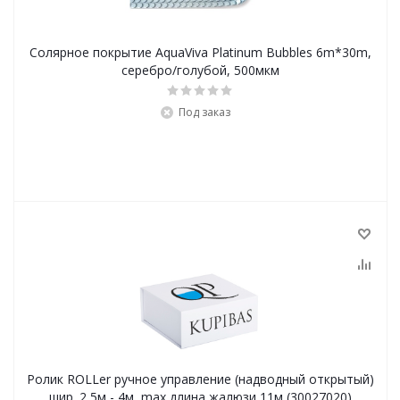
Солярное покрытие AquaViva Platinum Bubbles 6m*30m,
серебро/голубой, 500мкм
Под заказ
Ролик ROLLer ручное управление (надводный открытый)
шир. 2,5м - 4м, max длина жалюзи 11м (30027020)