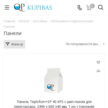
0
Главная
-
Каталог
-
Бассейны
-
Облицовка и гидроизоляция
-
Панели
Панели
По популярности (возрастание)
Фильтр
Панель Teplofom+SP 40 XPS с шип-пазом для
перегородок, 2496 х 600 х40 мм, 1-но сторонняя