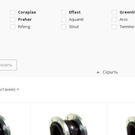
Coraplax
Effast
Greenl
Praher
AquaHit
Arco
Rifeng
Stout
Tiemme
росить
Скрыть
астание)