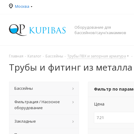
Москва
Оборудование для
бассейнов/саун/хамаммов
Главная
-
Каталог
-
Бассейны
-
Трубы ПВХ и запорная арматура
-
Трубы и фитинг из металла
Бассейны
Фильтр по пара
Фильтрация / Насосное
Цена
оборудование
Закладные