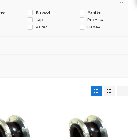
ine
Kripsol
Pahlén
Itap
Pro Aqua
Valtec
Немен