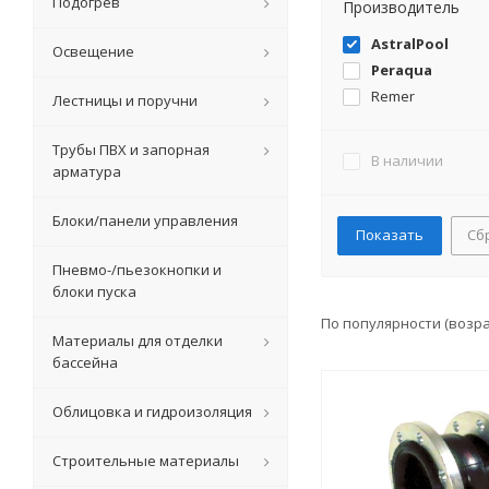
Подогрев
Производитель
AstralPool
Освещение
Peraqua
Remer
Лестницы и поручни
Трубы ПВХ и запорная
В наличии
арматура
Блоки/панели управления
Сб
Пневмо-/пьезокнопки и
блоки пуска
По популярности (возр
Материалы для отделки
бассейна
Облицовка и гидроизоляция
Строительные материалы