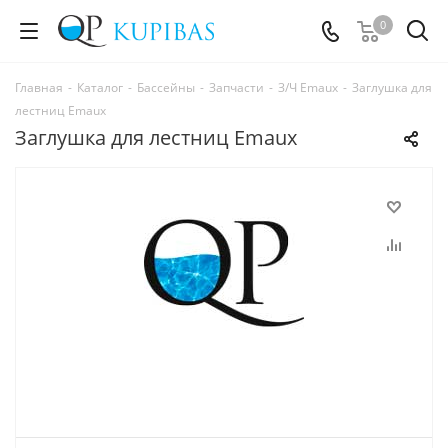
0
Главная
-
Каталог
-
Бассейны
-
Запчасти
-
З/Ч Emaux
-
Заглушка для
лестниц Emaux
Заглушка для лестниц Emaux