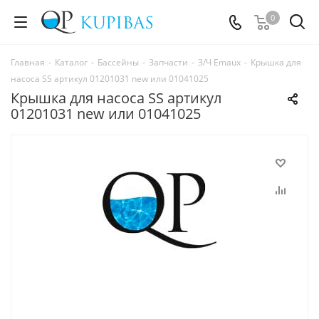
0
Главная
-
Каталог
-
Бассейны
-
Запчасти
-
З/Ч Emaux
-
Крышка для
насоса SS артикул 01201031 new или 01041025
Крышка для насоса SS артикул
01201031 new или 01041025