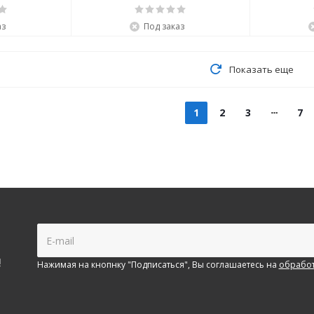
аз
Под заказ
Показать еще
1
2
3
7
!
Нажимая на кнопнку "Подписаться", Вы соглашаетесь на
обработ