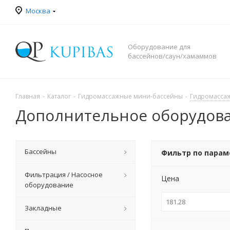
Москва
Оборудование для
бассейнов/саун/хамаммов
Главная
-
Каталог
-
Гидромассажные мини-бассейны
-
Гидромасса
Дополнительное оборудова
Бассейны
Фильтр по пара
Фильтрация / Насосное
Цена
оборудование
Закладные