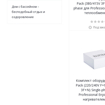
Pack (380/415V 3F
Дом с бассейном –
phase для Profession
бесподобный отдых и
теплообмен
оздоровление
Под зак
Комплект оборуд
Pack (220/240V F+
3F+N) Single-p
Professional Enj
нагревателем