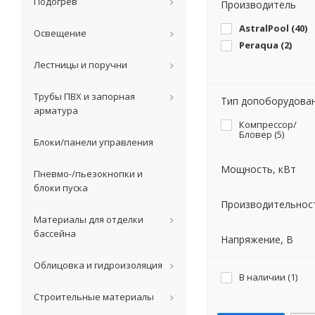
Подогрев
Производитель
AstralPool (
40
)
Освещение
Peraqua (
2
)
Лестницы и поручни
Трубы ПВХ и запорная
Тип допоборудован
арматура
Компрессор/
Бловер (
5
)
Блоки/панели управления
Мощность, кВт
Пневмо-/пьезокнопки и
блоки пуска
Производительност
Материалы для отделки
бассейна
Напряжение, В
Облицовка и гидроизоляция
В наличии (
1
)
Строительные материалы