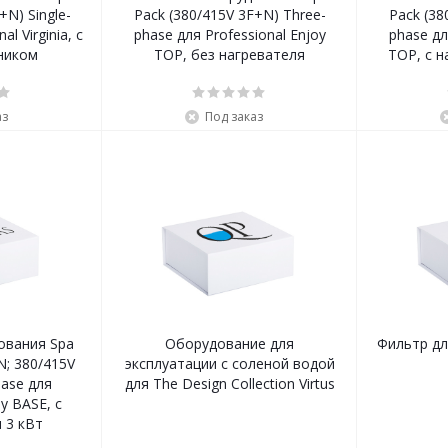
+N) Single-
Pack (380/415V 3F+N) Three-
Pack (38
al Virginia, с
phase для Professional Enjoy
phase дл
ником
TOP, без нагревателя
TOP, с н
аз
Под заказ
ования Spa
Оборудование для
Фильтр дл
N; 380/415V
эксплуатации с соленой водой
hase для
для The Design Collection Virtus
oy BASE, с
 3 кВт