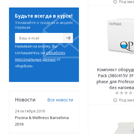
Под зак
Будьте всегда в курсе!
Узнавайте о скидках и акциях
первым
Нажимая на кнопку, Вы
соглашаетесь на
обработку
персональных данных
от
«Kupibas».
Комплект оборуд
Pack (380/415V 3F
phase для Professi
без нагрев
Новости
Все новости
Под зак
24 октября 2019
Piscina & Wellness Barselona
2019