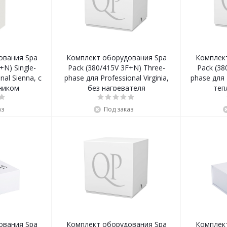
ования Spa
Комплект оборудования Spa
Комплек
+N) Single-
Pack (380/415V 3F+N) Three-
Pack (38
nal Sienna, с
phase для Professional Virginia,
phase для P
ником
без нагревателя
теп
аз
Под заказ
ования Spa
Комплект оборудования Spa
Комплек