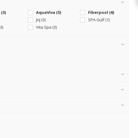
 (
3
)
AquaViva (
5
)
Fiberpool (
6
)
JnJ (
3
)
SPA Gulf (
1
)
3
)
Vita Spa (
3
)