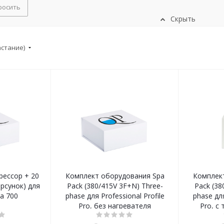
росить
Скрыть
астание)
рессор + 20
Комплект оборудования Spa
Комплек
рсунок) для
Pack (380/415V 3F+N) Three-
Pack (38
pa 700
phase для Professional Profile
phase для
Pro, без нагревателя
Pro, с