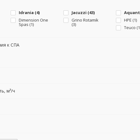
Idrania (
4
)
Jacuzzi (
43
)
Aquant
Dimension One
Grino Rotamik
HPE (
1
)
Spas (
1
)
(
3
)
Teuco (
1
ия к СПА
ь, м³/ч