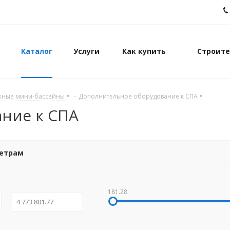
Каталог
Услуги
Как купить
Строите
жные мини-бассейны
-
Дополнительное оборудование к СПА
ние к СПА
метрам
181.28