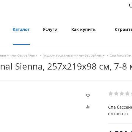
Каталог
Услуги
Как купить
Строите
ные мини-бассейны
-
Гидромассажные мини-бассейны
-
Спа бассейн 
onal Sienna, 257x219х98 см, 7-8
Спа бассейн
ёмкостью