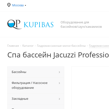
Москва
Оборудование для
бассейнов/саун/хамаммов
Главная
-
Каталог
-
Гидромассажные мини-бассейны
-
Гидромассаж
Спа бассейн Jacuzzi Professi
Бассейны
Фильтрация / Насосное
оборудование
Закладные