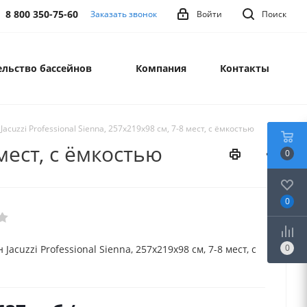
8 800 350-75-60
Заказать звонок
Войти
Поиск
льство бассейнов
Компания
Контакты
Jacuzzi Professional Sienna, 257x219х98 см, 7-8 мест, с ёмкостью
 мест, с ёмкостью
0
0
0
 Jacuzzi Professional Sienna, 257x219х98 см, 7-8 мест, с