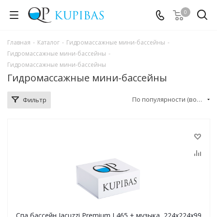
0
Главная
-
Каталог
-
Гидромассажные мини-бассейны
-
Гидромассажные мини-бассейны
-
Гидромассажные мини-бассейны
Гидромассажные мини-бассейны
По популярности (возрастание)
Фильтр
Спа бассейн Jacuzzi Premium J 465 + музыка, 224x224х99