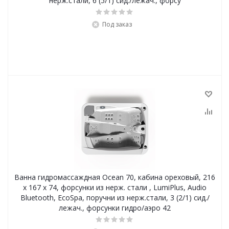
нерж.стали, 6 (5/1) сид./лежач., форсу
Под заказ
Ванна гидромассаждная Ocean 70, кабина ореховый, 216
x 167 x 74, форсунки из нерж. стали , LumiPlus, Audio
Bluetooth, EcoSpa, поручни из нерж.стали, 3 (2/1) сид./
лежач., форсунки гидро/аэро 42