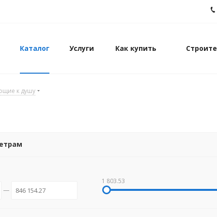
Каталог
Услуги
Как купить
Строите
ющие к душу
метрам
1 803.53