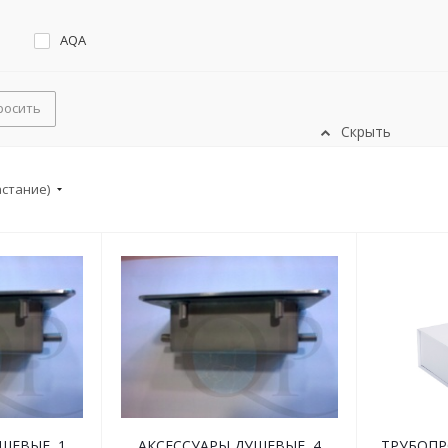
AQA
росить
Скрыть
астание)
ШЕВЫЕ, 1
АКСЕССУАРЫ ДУШЕВЫЕ, 4
ТРУБОПР