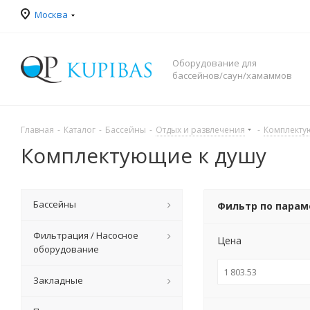
Москва
Оборудование для
бассейнов/саун/хамаммов
Главная
-
Каталог
-
Бассейны
-
Отдых и развлечения
-
Комплекту
Комплектующие к душу
Бассейны
Фильтр по пара
Фильтрация / Насосное
Цена
оборудование
Закладные