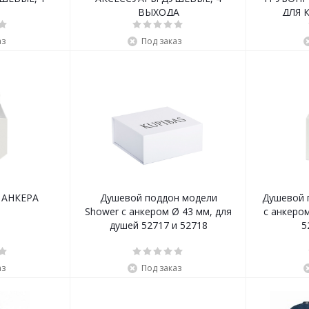
ВЫХОДА
ДЛЯ 
аз
Под заказ
 АНКЕРА
Душевой поддон модели
Душевой 
Shower с анкером Ø 43 мм, для
с анкером
душей 52717 и 52718
5
аз
Под заказ