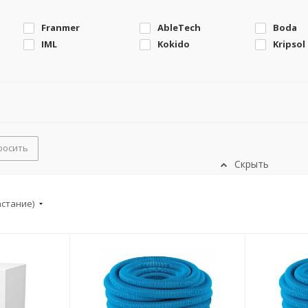
Franmer
AbleTech
Boda
IML
Kokido
Kripsol
росить
Скрыть
астание)