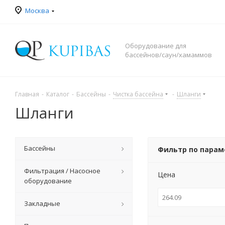
Москва
Оборудование для
бассейнов/саун/хамаммов
Главная
-
Каталог
-
Бассейны
-
Чистка бассейна
-
Шланги
Шланги
Бассейны
Фильтр по пара
Фильтрация / Насосное
Цена
оборудование
Закладные