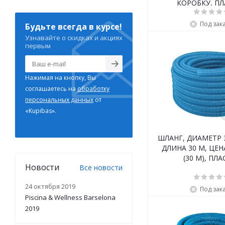
КОРОБКУ, П
Под зак
Будьте всегда в курсе!
Узнавайте о скидках и акциях
первым
Нажимая на кнопку, Вы
соглашаетесь на
обработку
персональных данных
от
«Kupibas».
ШЛАНГ, ДИАМЕТР 3
ДЛИНА 30 М, ЦЕН
(30 М), ПЛ
Новости
Все новости
24 октября 2019
Под зак
Piscina & Wellness Barselona
2019